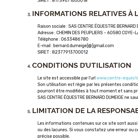
SIRET : 81739671600018
INFORMATIONS RELATIVES À 
Raison sociale : SAS CENTRE ÉQUESTRE BERNARD
Adresse : CHEMIN DES PEUPLIERS – 60580 COYE-
Téléphone : 0633486780
E-mail : bernard.dumeige[@]gmail.com
SIRET : 82377913700012
CONDITIONS D’UTILISATION
Le site est accessible par l’url
www.centre-equestr
Son utilisation est régie par les présentes conditi
pourront être modifiées à tout moment et sans 
SAS CENTRE ÉQUESTRE BERNARD DUMEIGE ne saurait 
LIMITATION DE LA RESPONSAB
Les informations contenues sur ce site sont aussi 
ou des lacunes. Si vous constatez une erreur ou ce
précise possible.