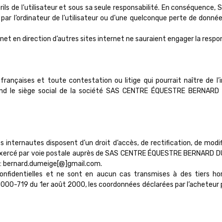
érils de l’utilisateur et sous sa seule responsabilité. En conséque
ar l’ordinateur de l’utilisateur ou d’une quelconque perte de donn
ternet en direction d’autres sites internet ne sauraient engager la 
 françaises et toute contestation ou litige qui pourrait naître de l’
nd le siège social de la société SAS CENTRE ÉQUESTRE BERNARD D
 les internautes disposent d’un droit d’accès, de rectification, de mo
e exercé par voie postale auprès de SAS CENTRE ÉQUESTRE BERNAR
e : bernard.dumeige[@]gmail.com.
onfidentielles et ne sont en aucun cas transmises à des tiers ho
 2000-719 du 1er août 2000, les coordonnées déclarées par l’acheteur